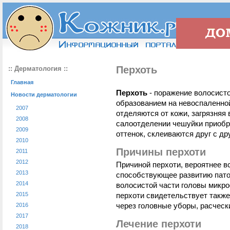
Перхоть
:: Дерматология ::
Главная
Перхоть
- поражение волосист
Новости дерматологии
образованием на невоспаленно
2007
отделяются от кожи, загрязняя
2008
салоотделении чешуйки приобр
2009
оттенок, склеиваются друг с др
2010
Причины перхоти
2011
2012
Причиной перхоти, вероятнее в
2013
способствующее развитию пато
2014
волосистой части головы микр
2015
перхоти свидетельствует такж
через головные уборы, расческ
2016
2017
Лечение перхоти
2018