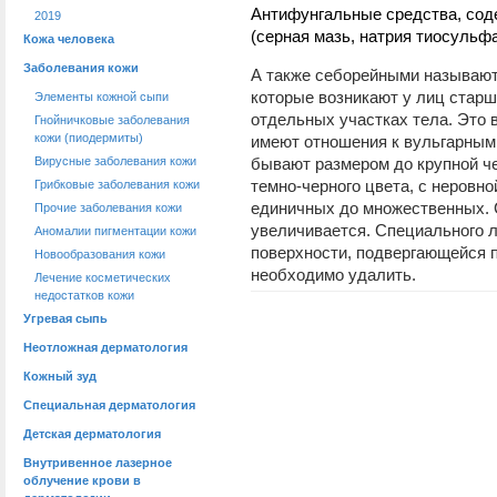
Антифунгальные средства, сод
2019
(серная мазь, натрия тиосульфа
Кожа человека
Заболевания кожи
А также себорейными называют
которые возникают у лиц старше
Элементы кожной сыпи
отдельных участках тела. Это 
Гнойничковые заболевания
кожи (пиодермиты)
имеют отношения к вульгарным
Вирусные заболевания кожи
бывают размером до крупной че
темно-черного цвета, с неровн
Грибковые заболевания кожи
единичных до множественных. 
Прочие заболевания кожи
увеличивается. Специального л
Аномалии пигментации кожи
поверхности, подвергающейся п
Новообразования кожи
необходимо удалить.
Лечение косметических
недостатков кожи
Угревая сыпь
Неотложная дерматология
Кожный зуд
Специальная дерматология
Детская дерматология
Внутривенное лазерное
облучение крови в