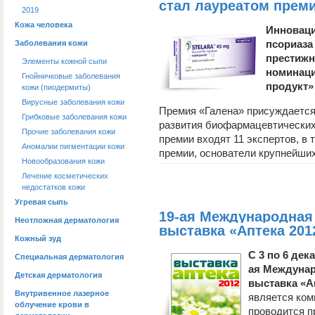
стал лауреатом прем
2019
Кожа человека
Инноваци
псориаза
Заболевания кожи
престижно
Элементы кожной сыпи
номинаци
Гнойничковые заболевания
продукт» 
кожи (пиодермиты)
Вирусные заболевания кожи
Премия «Галена» присуждается
Грибковые заболевания кожи
развития биофармацевтических 
Прочие заболевания кожи
премии входят 11 экспертов, в
Аномалии пигментации кожи
премии, основатели крупнейших
Новообразования кожи
Лечение косметических
недостатков кожи
Угревая сыпь
19-ая Международная
Неотложная дерматология
выставка «Аптека 201
Кожный зуд
C 3 по 6 дек
Специальная дерматология
ая Междунар
Детская дерматология
выставка «А
Внутривенное лазерное
является ком
облучение крови в
проводится п