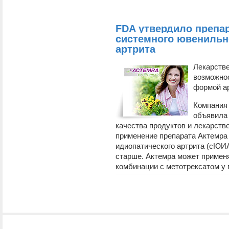
FDA утвердило препа
системного ювенильн
артрита
Лекарств
возможнос
формой а
Компания
объявила 
качества продуктов и лекарст
применение препарата Актемра
идиопатического артрита (сЮИА)
старше. Актемра может применят
комбинации с метотрексатом у п