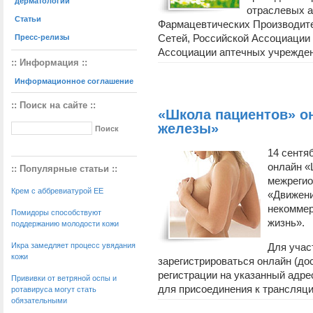
дерматологии
отраслевых а
Статьи
Фармацевтических Производите
Сетей, Российской Ассоциации
Пресс-релизы
Ассоциации аптечных учрежден
:: Информация ::
Информационное соглашение
:: Поиск на сайте ::
«Школа пациентов» о
железы»
14 сентя
онлайн «
:: Популярные статьи ::
межреги
Крем с аббревиатурой EE
«Движени
некоммер
Помидоры способствуют
жизнь».
поддержанию молодости кожи
Икра замедляет процесс увядания
Для учас
кожи
зарегистрироваться онлайн (до
регистрации на указанный адре
Прививки от ветряной оспы и
для присоединения к трансляции
ротавируса могут стать
обязательными