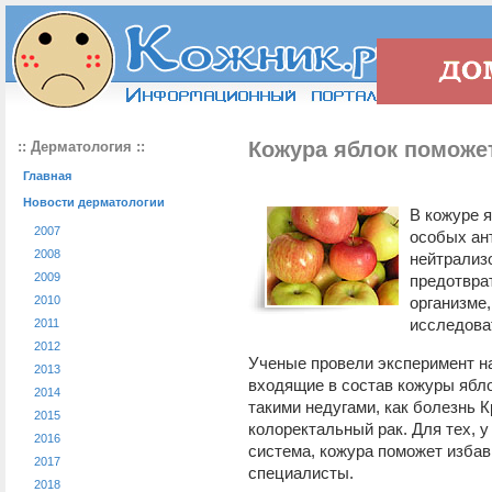
Кожура яблок поможе
:: Дерматология ::
Главная
Новости дерматологии
В кожуре 
2007
особых ан
2008
нейтрализ
2009
предотвра
2010
организме
исследова
2011
2012
Ученые провели эксперимент н
2013
входящие в состав кожуры ябл
2014
такими недугами, как болезнь К
2015
колоректальный рак. Для тех, 
2016
система, кожура поможет избав
2017
специалисты.
2018