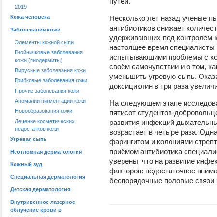
путей.
2019
Кожа человека
Несколько лет назад учёные пы
антибиотиков снижает количеств
Заболевания кожи
удерживающих под контролем ко
Элементы кожной сыпи
настоящее время специалисты 
Гнойничковые заболевания
испытывающими проблемы с ко
кожи (пиодермиты)
своём самочувствии и о том, к
Вирусные заболевания кожи
уменьшить угревую сыпь. Оказа
Грибковые заболевания кожи
доксициклин в три раза увеличи
Прочие заболевания кожи
Аномалии пигментации кожи
На следующем этапе исследова
Новообразования кожи
пятисот студентов-добровольце
Лечение косметических
развития инфекций дыхательны
недостатков кожи
возрастает в четыре раза. Одн
Угревая сыпь
фарингитом и колониями стрепто
приёмом антибиотика специалис
Неотложная дерматология
уверены, что на развитие инфе
Кожный зуд
факторов: недостаточное внима
Специальная дерматология
беспорядочные половые связи 
Детская дерматология
Внутривенное лазерное
облучение крови в