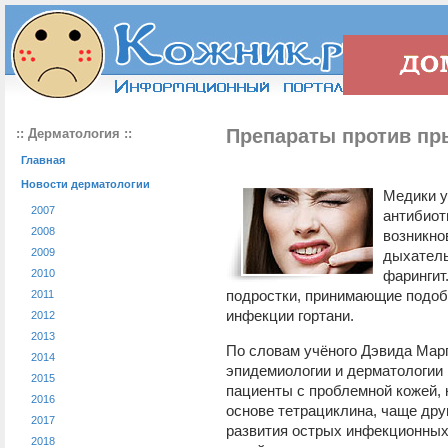
Препараты против пр
:: Дерматология ::
Главная
Новости дерматологии
Медики у
2007
антибиот
2008
возникно
2009
дыхатель
2010
фарингит
подростки, принимающие подоб
2011
инфекции гортани.
2012
2013
По словам учёного Дэвида Мар
2014
эпидемиологии и дерматологии 
2015
пациенты с проблемной кожей,
2016
основе тетрациклина, чаще дру
2017
развития острых инфекционных
2018