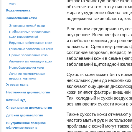
возраста зачастую более склон
2019
объясняется тем, что у них от
Кожа человека
жира и ухудшение обмена веще
подвержены такие области, как 
Заболевания кожи
Элементы кожной сыпи
В основном среди причин сухо
Гнойничковые заболевания
внутренние. Внешние факторы 
кожи (пиодермиты)
и наиболее легкими для решени
Вирусные заболевания кожи
влажность. Среди внутренних 
Грибковые заболевания кожи
состояние здоровья, возраст, г
Прочие заболевания кожи
заболеваний кожи в семье (нап
Аномалии пигментации кожи
заболеваний щитовидной желез
Новообразования кожи
Лечение косметических
Сухость кожи может быть врем
недостатков кожи
нескольких дней до нескольких
Угревая сыпь
включают ощущения дискомфорта
кожи влияют факторы внешней ср
Неотложная дерматология
Так, холодный и сухой воздух з
Кожный зуд
возникновения сухости кожи в э
Специальная дерматология
Также сухость кожи отмечают у
Детская дерматология
частого мытья рук и использов
Внутривенное лазерное
проблемы с кожей могут также
облучение крови в
некоторых лекарственных сред