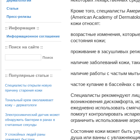
дерматологии
Статьи
Кроме того, специалисты Амер
(American Academy of Dermatol
Пресс-релизы
кожи относят:
:: Информация ::
возрастные изменения, которы
Информационное соглашение
состояния кожи;
:: Поиск на сайте ::
проживание в засушливых регио
наличие заболеваний кожи, таких
наличие работы с частым мыть
:: Популярные статьи ::
частое купание в бассейнах с 
Специалисты открыли новую
причину старения кожи
Специалисты рекомендуют лица
Тональный крем омолаживает
возникновения дискомфорта, и
кожу – дерматологи
ежедневно использовать смягч
помогут контролировать испаре
Электрохимический датчик может
ограничить использование агр
обнаружить бактерии в ранах в
считанные секунды
Состояние кожи может быть ул
У спокойных людей раны
душа или ванны с увлажняющи
заживают быстрее