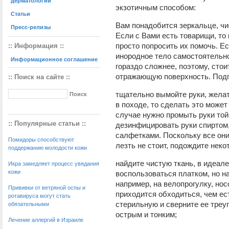
дерматологии
экзотичным способом:
Статьи
Вам понадобится зеркальце, чи
Пресс-релизы
Если с Вами есть товарищи, то
просто попросить их помочь. Е
:: Информация ::
инородное тело самостоятельно,
Информационное соглашение
гораздо сложнее, поэтому, стои
отражающую поверхность. Подг
:: Поиск на сайте ::
тщательно вымойте руки, жела
в походе, то сделать это може
случае нужно промыть руки той 
:: Популярные статьи ::
дезинфицировать руки спиртом
салфетками. Поскольку все они 
Помидоры способствуют
лезть не стоит, подождите неко
поддержанию молодости кожи
найдите чистую ткань, в идеале
Икра замедляет процесс увядания
кожи
воспользоваться платком, но на
например, на велопрогулку, нос
Прививки от ветряной оспы и
приходится обходиться, чем ес
ротавируса могут стать
стерильную и сверните ее треу
обязательными
острым и тонким;
Лечение аллергий в Израиле