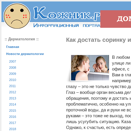
Как достать соринку 
:: Дерматология ::
Главная
Новости дерматологии
В любом 
2007
улице ли
2008
офисе, с
2009
Вам в гла
2010
например
глазу – это не только чувство 
2011
Глаз – вообще орган весьма де
2012
обращения, поэтому и достать 
2013
проблематично, особенно на ули
2014
проточной воды, да и руки не в
2015
руками – это тоже не выход, п
2016
лишь усугубить ситуацию. Каза
2017
Однако, к счастью, есть опред
2018