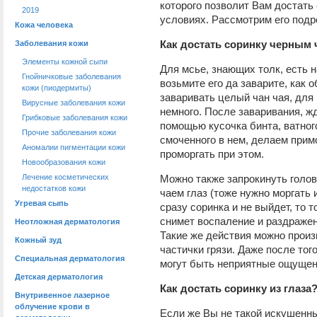
которого позволит Вам достать 
2019
условиях. Рассмотрим его подр
Кожа человека
Как достать соринку черным 
Заболевания кожи
Элементы кожной сыпи
Для мсье, знающих толк, есть 
Гнойничковые заболевания
возьмите его да заварите, как 
кожи (пиодермиты)
заваривать целый чан чая, для
Вирусные заболевания кожи
немного. После заваривания, жд
Грибковые заболевания кожи
помощью кусочка бинта, ватного
Прочие заболевания кожи
смоченного в нем, делаем примо
Аномалии пигментации кожи
проморгать при этом.
Новообразования кожи
Лечение косметических
Можно также запрокинуть голов
недостатков кожи
чаем глаз (тоже нужно моргать 
Угревая сыпь
сразу соринка и не выйдет, то т
снимет воспаление и раздражен
Неотложная дерматология
Такие же действия можно произв
Кожный зуд
частички грязи. Даже после тог
Специальная дерматология
могут быть неприятные ощущени
Детская дерматология
Как достать соринку из глаза
Внутривенное лазерное
облучение крови в
Если же Вы не такой искушенны