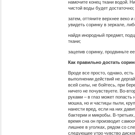
намочите конец ткани водой. Н
чистой воды будет достаточно;
затем, оттяните верхнее веко и
увидеть соринку в зеркале, ли
найдя инородный предмет, подц
ткани;
зацепив соринку, продвиньте ее
Как правильно достать сорин
Вроде все просто, однако, есть
выполнении действий не дергайт
всей силы, не бойтесь, при бе
ничего не почувствуете. Во-втор
руками – в глаз может попасть
мошка, но и частицы пыли, кру
нанести вред, если на них давит
бактерии и микробы. В-третьих,
время сна он производит самоо
лишнее в уголках, рядом со сле
следующее утро чувство диско