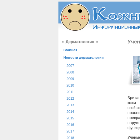
Учен
:: Дерматология ::
Главная
Новости дерматологии
2007
2008
2009
2010
2011
Британ
2012
кожи –
2013
свойст
2014
практи
превра
2015
наружн
2016
функци
2017
Ученые
2018