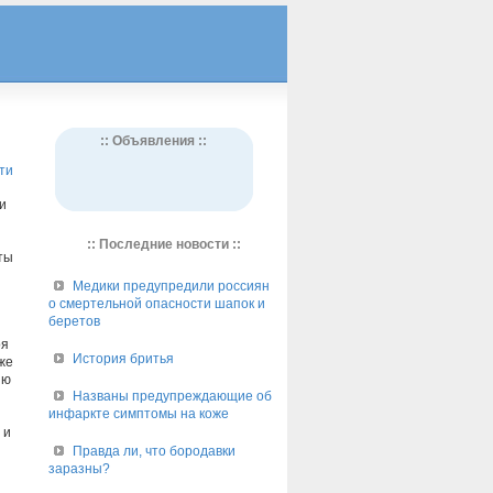
:: Объявления ::
ти
и
:: Последние новости ::
ты
Медики предупредили россиян
о смертельной опасности шапок и
беретов
оя
История бритья
же
ию
Названы предупреждающие об
инфаркте симптомы на коже
 и
Правда ли, что бородавки
заразны?