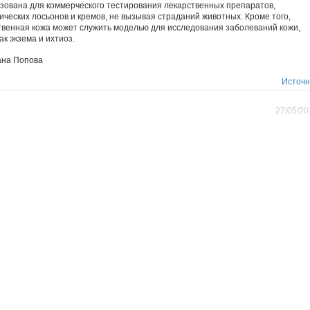
зована для коммерческого тестирования лекарственных препаратов,
ических лосьонов и кремов, не вызывая страданий животных. Кроме того,
твенная кожа может служить моделью для исследования заболеваний кожи,
ак экзема и ихтиоз.
ана Попова
Источн
27/05/20