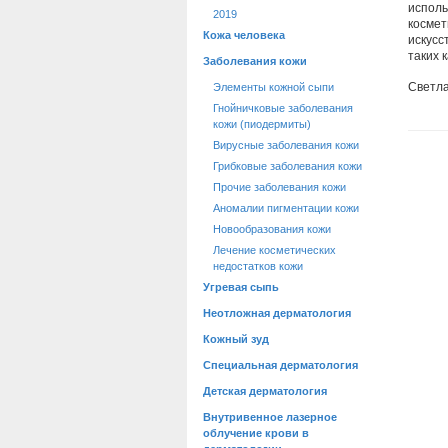
исполь
2019
космет
Кожа человека
искусс
таких к
Заболевания кожи
Светл
Элементы кожной сыпи
Гнойничковые заболевания
кожи (пиодермиты)
Вирусные заболевания кожи
Грибковые заболевания кожи
Прочие заболевания кожи
Аномалии пигментации кожи
Новообразования кожи
Лечение косметических
недостатков кожи
Угревая сыпь
Неотложная дерматология
Кожный зуд
Специальная дерматология
Детская дерматология
Внутривенное лазерное
облучение крови в