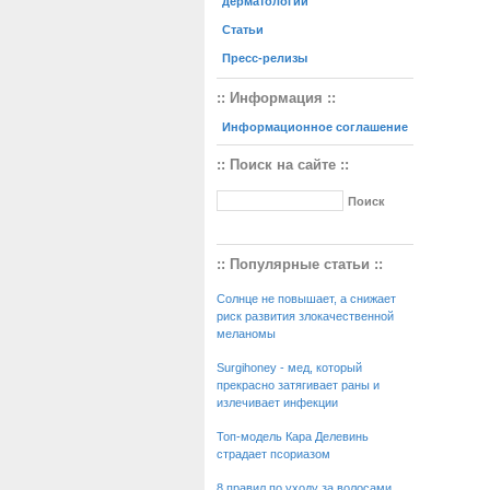
дерматологии
Статьи
Пресс-релизы
:: Информация ::
Информационное соглашение
:: Поиск на сайте ::
:: Популярные статьи ::
Солнце не повышает, а снижает
риск развития злокачественной
меланомы
Surgihoney - мед, который
прекрасно затягивает раны и
излечивает инфекции
Топ-модель Кара Делевинь
страдает псориазом
8 правил по уходу за волосами