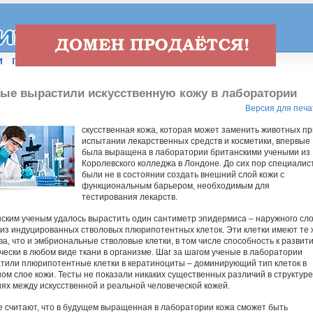
ые вырастили искусственную кожу в лаборатории
Версия для печа
скусственная кожа, которая может заменить животных пр
испытании лекарственных средств и косметики, впервые
была выращена в лаборатории британскими учеными из
Королевского колледжа в Лондоне. До сих пор специалис
были не в состоянии создать внешний слой кожи с
функциональным барьером, необходимым для
тестирования лекарств.
ским ученым удалось вырастить один сантиметр эпидермиса – наружного сл
 из индуцированных стволовых плюрипотентных клеток. Эти клетки имеют те 
ва, что и эмбриональные стволовые клетки, в том числе способность к развит
чески в любом виде ткани в организме. Шаг за шагом ученые в лаборатории
тили плюрипотентные клетки в кератиноциты – доминирующий тип клеток в
ом слое кожи. Тесты не показали никаких существенных различий в структуре
ях между искусственной и реальной человеческой кожей.
 считают, что в будущем выращенная в лаборатории кожа сможет быть